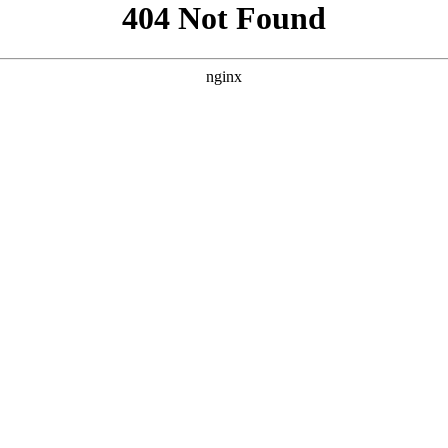
风格，我为您撰写了三个原创的SEO方案。 --- ### 方案一
与“极致体验” **核心词：在线永久看片免费的视频** **
** ** ****